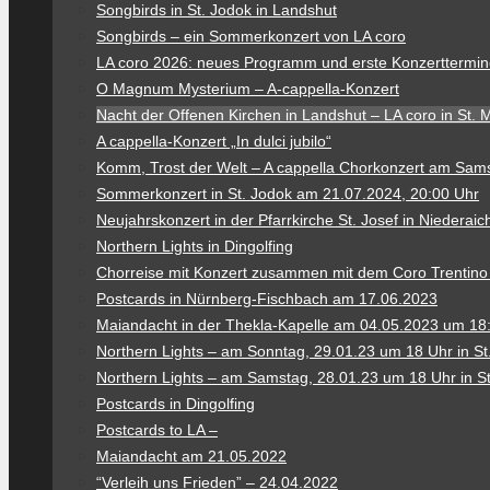
Songbirds in St. Jodok in Landshut
Songbirds – ein Sommerkonzert von LA coro
LA coro 2026: neues Programm und erste Konzerttermi
O Magnum Mysterium – A-cappella-Konzert
Nacht der Offenen Kirchen in Landshut – LA coro in St. M
A cappella-Konzert „In dulci jubilo“
Komm, Trost der Welt – A cappella Chorkonzert am Samst
Sommerkonzert in St. Jodok am 21.07.2024, 20:00 Uhr
Neujahrskonzert in der Pfarrkirche St. Josef in Niederai
Northern Lights in Dingolfing
Chorreise mit Konzert zusammen mit dem Coro Trentino 
Postcards in Nürnberg-Fischbach am 17.06.2023
Maiandacht in der Thekla-Kapelle am 04.05.2023 um 18
Northern Lights – am Sonntag, 29.01.23 um 18 Uhr in St
Northern Lights – am Samstag, 28.01.23 um 18 Uhr in S
Postcards in Dingolfing
Postcards to LA –
Maiandacht am 21.05.2022
“Verleih uns Frieden” – 24.04.2022