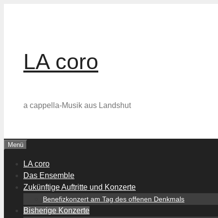
Zum
Inhalt
springen
LA coro
a cappella-Musik aus Landshut
Menü
LA coro
Das Ensemble
Zukünftige Auftritte und Konzerte
Benefizkonzert am Tag des offenen Denkmals
Bisherige Konzerte